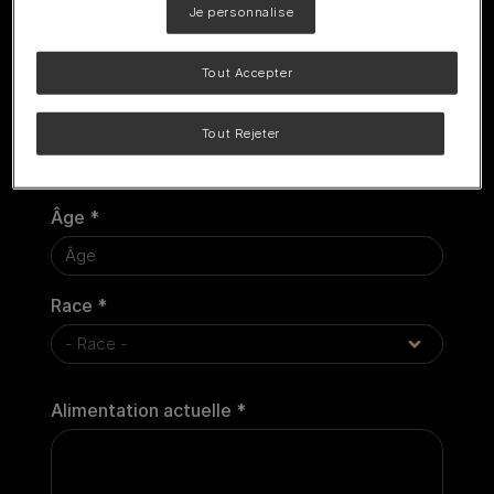
Je personnalise
Date du jour *
Tout Accepter
Nom de l’animal *
Tout Rejeter
Âge *
Race *
Alimentation actuelle *