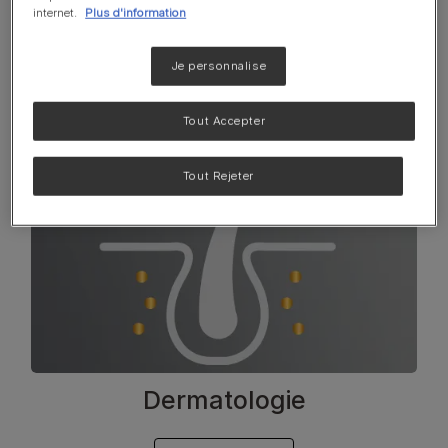
internet.
Plus d'information
En savoir plus
Je personnalise
Tout Accepter
Tout Rejeter
Dermatologie