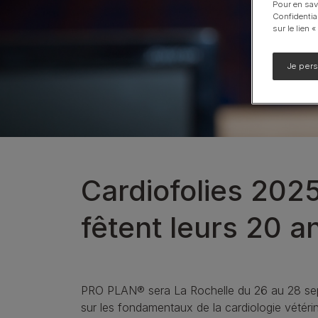
Pour en sav
Calming Care
Confidentia
sur le lien 
UR santé Urinaire
Voir notre gamme de produits pour chiens
Je per
Cardiofolies 2025 
fêtent leurs 20 a
PRO PLAN® sera La Rochelle du 26 au 28 septe
sur les fondamentaux de la cardiologie vétéri