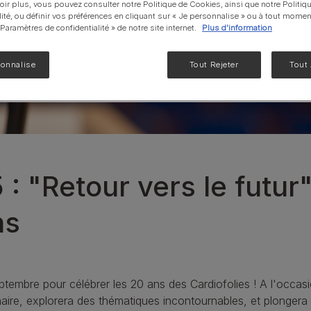
oir plus, vous pouvez consulter notre Politique de Cookies, ainsi que notre Politiq
NF Renal Function
lité, ou définir vos préférences en cliquant sur « Je personnalise » ou à tout momen
« Paramètres de confidentialité » de notre site internet.
Plus d'information
Liveclear®
EN Gastrointestinal
sonnalise
Tout Rejeter
Tout
UR santé Urinaire
Voir notre gamme de produits pour chats
: "Retour vers le futur"
ns
mbre pour célébrer les 20 ans des Cardiofolies ! A l'occasio
naire, explorera des thématiques incontournables, et plongera