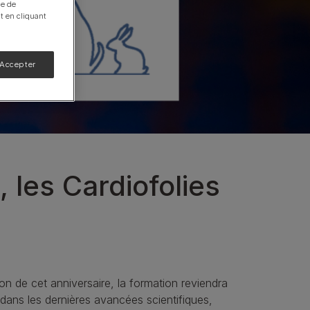
ue de
t en cliquant
 Accepter
Calculateur d'hydratation
Calculateur de rations
Découvrez-en plus
, les Cardiofolies
n de cet anniversaire, la formation reviendra
 dans les dernières avancées scientifiques,