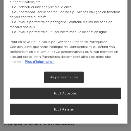
authentification, etc.)
des affections de
- Pour effectuer une analyse d'audience
- Pour personnaliser le contenu de nos publicités en ligne en fonction
l'appareil reproducteur
de vos centres d'intérêt
- Pour vous permettre de partager du contenu via les boutons de
réseaux sociaux
(Formation AFVAC)
- Pour vous permettre d'utiliser notre module de chat en ligne
Pour en savoir plus, vous pouvez consulter notre Politique de
Cookies, ainsi que notre Politique de Confidentialité, ou définir vos
préférences en cliquant sur « Je personnalise » ou à tout moment en
PRO PLAN® sera à Ajaccio du 22 au 23 mai pour Les
cliquant sur le lien « Paramètres de confidentialité » de notre site
Polyphonies. Cette formation est destinée aux
internet.
Plus d'information
vétérinaires souhaitant approfondir leurs connaissances
et compétences dans la gestion médicale et chirurgicale
Je personnalise
des affections de l'appareil reproducteur chez les
animaux de compagnie, ainsi que les méthodes
Tout Accepter
chirurgicales de contraception.
Nous avons hâte de vous y retrouver !
Tout Rejeter
Inscriptions avant le 21 mai 2025.