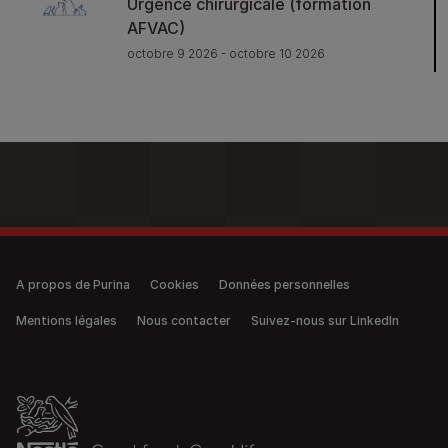
Urgence chirurgicale (formation
AFVAC)
octobre 9 2026 - octobre 10 2026
Legal (anonymous)
A propos de Purina
Cookies
Données personnelles
Mentions légales
Nous contacter
Suivez-nous sur LinkedIn