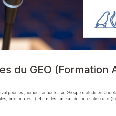
NF Renal Function
Liveclear®
EN Gastrointestinal
UR santé Urinaire
Voir notre gamme de produits pour chats
les du GEO (Formation
vril pour les journées annuelles du Groupe d'étude en Oncol
ales, pulmonaires…) et sur des tumeurs de localisation rare (t