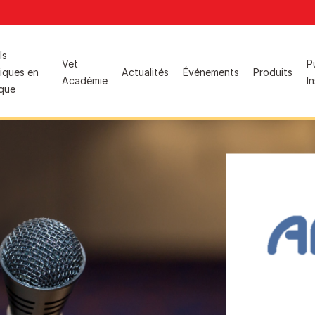
ion
ls
Vet
P
iques en
Actualités
Événements
Produits
Études de cas
Académie
I
ique
Populaire pour les ASV :
Gestion du poids
Aliments pour chats
Dermatologie
PRO PLAN® Veterinary Diets™, aliments diététiques et
Santé urinaire
produits associés
Voir tout
PRO PLAN®, aliments physiologiques
Produits spécialisés
Populaire pour les étudiants vétérinaires :
Hydra Care
Programme des jeunes vétérinaires
FortiFlora Plus
Hairball Care