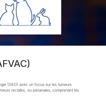
Calculateur d'hydratation
Calculateur de rations
Découvrez-en plus
 AFVAC)
ogie (GEO) avec un focus sur les tumeurs
umeurs rectales, ou périanales, comprenant les