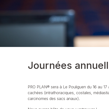
Calming Care
UR santé Urinaire
Voir notre gamme de produits pour chiens
Journées annuel
PRO PLAN® sera à Le Pouliguen du 16 au 17 a
cachées (intrathoraciques, costales, médiasti
carcinomes des sacs anaux).