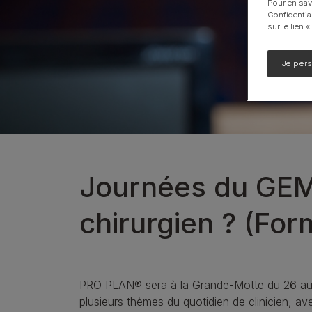
Pour en sav
Confidentia
Calming Care
sur le lien 
UR santé Urinaire
Voir notre gamme de produits pour chiens
Je per
Journées du GEMI
chirurgien ? (Fo
PRO PLAN® sera à la Grande-Motte du 26 au 
plusieurs thèmes du quotidien de clinicien, av