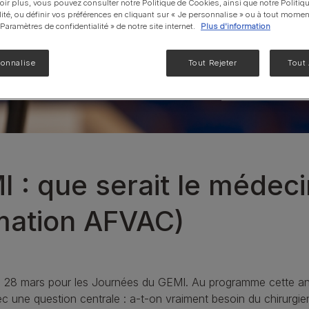
oir plus, vous pouvez consulter notre Politique de Cookies, ainsi que notre Politiq
lité, ou définir vos préférences en cliquant sur « Je personnalise » ou à tout momen
NF Renal Function
« Paramètres de confidentialité » de notre site internet.
Plus d'information
Liveclear®
EN Gastrointestinal
sonnalise
Tout Rejeter
Tout
UR santé Urinaire
Voir notre gamme de produits pour chats
 : que serait le médec
rmation AFVAC)
28 mars pour les Journées du GEMI. Au programme cette an
ec une question centrale : a-t-on vraiment besoin du chirurgie