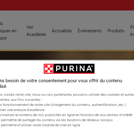
ion
ls
Vet
P
iques en
Actualités
Événements
Produits
Études de cas
Académie
I
ique
Populaire pour les ASV :
Gestion du poids
Aliments pour chats
Dermatologie
s besoin de votre consentement pour vous offrir du contenu
PRO PLAN® Veterinary Diets™, aliments diététiques et
isé
Santé urinaire
produits associés
s visitez notre site, nous ou nos partenaires pouvons utiliser des cookies et autres
Voir tout
PRO PLAN®, aliments physiologiques
entez, aux fins suivantes :
on fonctionnement de notre site (chargement du contenu, authentification, etc.)
Produits spécialisés
ctuer une analyse d'audience
Populaire pour les étudiants vétérinaires :
onnaliser le contenu de nos publicités en ligne en fonction de vos centres d'intérêt
Hydra Care
Programme des jeunes vétérinaires
 permettre de partager du contenu via les boutons de réseaux sociaux
FortiFlora Plus
 permettre d'utiliser notre module de chat en ligne
Hairball Care