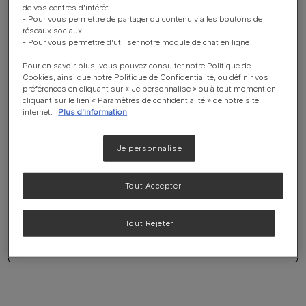
cette nouvelle édition de TOLOS'ASV, le congrès 100%
de vos centres d'intérêt
- Pour vous permettre de partager du contenu via les boutons de
dédié aux ASV.
réseaux sociaux
- Pour vous permettre d'utiliser notre module de chat en ligne
Nous avons hâte de vous y retrouver !
Pour en savoir plus, vous pouvez consulter notre Politique de
Cookies, ainsi que notre Politique de Confidentialité, ou définir vos
préférences en cliquant sur « Je personnalise » ou à tout moment en
cliquant sur le lien « Paramètres de confidentialité » de notre site
internet.
Plus d'information
Je personnalise
Ajouter au calendrier
Tout Accepter
En savoir plus
Tout Rejeter
Retour