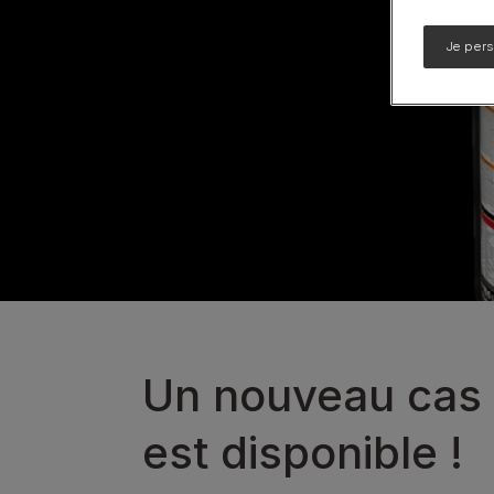
Calming Care
Je per
UR santé Urinaire
Voir notre gamme de produits pour chiens
Un nouveau cas 
est disponible !