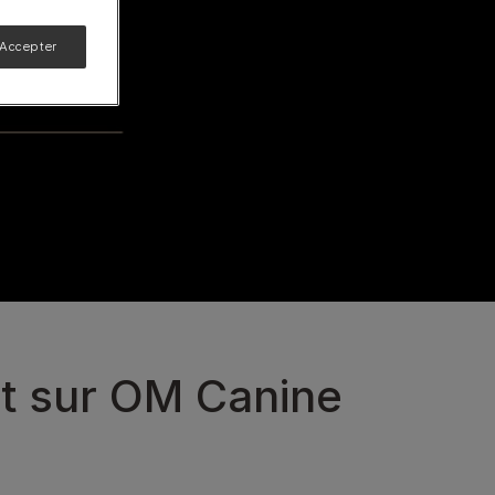
 Accepter
Calculateur d'hydratation
Calculateur de rations
Découvrez-en plus
t sur OM Canine