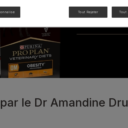
NF Renal Function
sonnalise
Tout Rejeter
Tout
Liveclear®
EN Gastrointestinal
UR santé Urinaire
Voir notre gamme de produits pour chats
par le Dr Amandine Dru