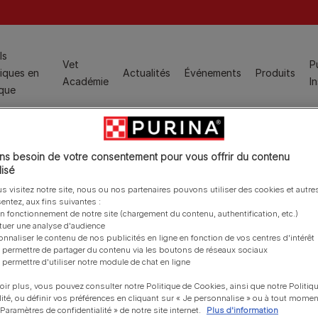
ion
ls
Vet
P
iques en
Actualités
Événements
Produits
Études de cas
Académie
I
ique
Populaire pour les ASV :
s besoin de votre consentement pour vous offrir du contenu
Gestion du poids
isé
Aliments pour chats
Dermatologie
s visitez notre site, nous ou nos partenaires pouvons utiliser des cookies et autres
PRO PLAN® Veterinary Diets™, aliments diététiques et
entez, aux fins suivantes :
Santé urinaire
on fonctionnement de notre site (chargement du contenu, authentification, etc.)
produits associés
ctuer une analyse d'audience
Voir tout
PRO PLAN®, aliments physiologiques
onnaliser le contenu de nos publicités en ligne en fonction de vos centres d'intérêt
 permettre de partager du contenu via les boutons de réseaux sociaux
Produits spécialisés
Populaire pour les étudiants vétérinaires :
 permettre d'utiliser notre module de chat en ligne
Hydra Care
Programme des jeunes vétérinaires
oir plus, vous pouvez consulter notre Politique de Cookies, ainsi que notre Politiq
FortiFlora Plus
lité, ou définir vos préférences en cliquant sur « Je personnalise » ou à tout momen
« Paramètres de confidentialité » de notre site internet.
Plus d'information
Hairball Care