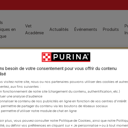
ion
ls
Vet
P
iques en
Actualités
Événements
Produits
Études de cas
Académie
I
ique
Populaire pour les ASV :
Gestion du poids
s besoin de votre consentement pour vous offrir du contenu
Aliments pour chats
isé
Dermatologie
- Nutritionniste Purina
PRO PLAN® Veterinary Diets™, aliments diététiques et
s visitez notre site, nous ou nos partenaires pouvons utiliser des cookies et autres
Santé urinaire
produits associés
entez, aux fins suivantes :
on fonctionnement de notre site (chargement du contenu, authentification, etc.)
Voir tout
PRO PLAN®, aliments physiologiques
ctuer une analyse d'audience
onnaliser le contenu de nos publicités en ligne en fonction de vos centres d'intérêt
Produits spécialisés
Populaire pour les étudiants vétérinaires :
 permettre de partager du contenu via les boutons de réseaux sociaux
Hydra Care
 permettre d'utiliser notre module de chat en ligne
Programme des jeunes vétérinaires
FortiFlora Plus
oir plus, vous pouvez consulter notre Politique de Cookies, ainsi que notre Politiq
lité, ou définir vos préférences en cliquant sur « Je personnalise » ou à tout momen
Hairball Care