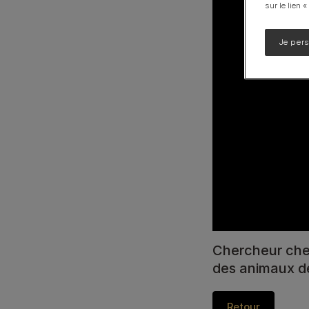
sur le lien 
Calming Care
UR santé Urinaire
Je per
Voir notre gamme de produits pour chiens
Chercheur chez
des animaux d
Retour