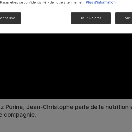
« Paramètres de confidentialité » de notre site internet.
Plus d'information
NF Renal Function
Liveclear®
sonnalise
Tout Rejeter
Tout
EN Gastrointestinal
UR santé Urinaire
Voir notre gamme de produits pour chats
 Purina, Jean-Christophe parle de la nutrition 
e compagnie.