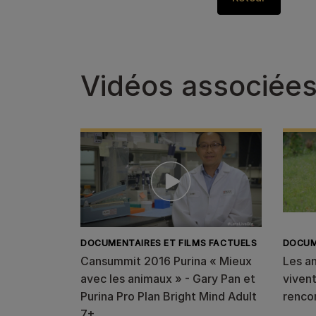
Vidéos associée
DOCUMENTAIRES ET FILMS FACTUELS
DOCUM
Cansummit 2016 Purina « Mieux
Les a
avec les animaux » - Gary Pan et
vivent
Purina Pro Plan Bright Mind Adult
renco
7+