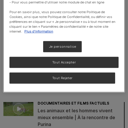
- Pour vous permettre d'utiliser notre module de chat en ligne
Pour en savoir plus, vous pouvez consulter notre Politique de
Cookies, ainsi que notre Politique de Confidentialité, ou définir vos
préférences en cliquant sur « Je personnalise » ou à tout moment en
cliquant sur le lien « Paramètres de confidentialité » de notre site
internet.
Plus d'information
Video Discussing | Demonstratiing URst0x
Je personnalise
Retour
Tout Accepter
Tout Rejeter
Vidéos associées
DOCUMENTAIRES ET FILMS FACTUELS
Les animaux et les hommes vivent
mieux ensemble | À la rencontre de
Purina