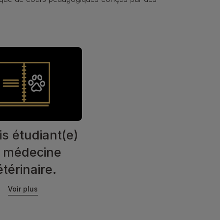
is étudiant(e)
 médecine
étérinaire.
Voir plus