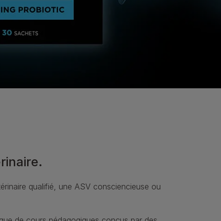
rinaire.
érinaire qualifié, une ASV consciencieuse ou
hèque de cours pédagogiques conçus par des