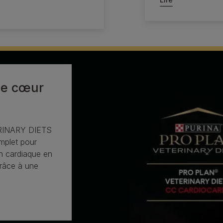
le cœur
RINARY DIETS
mplet pour
on cardiaque en
grâce à une