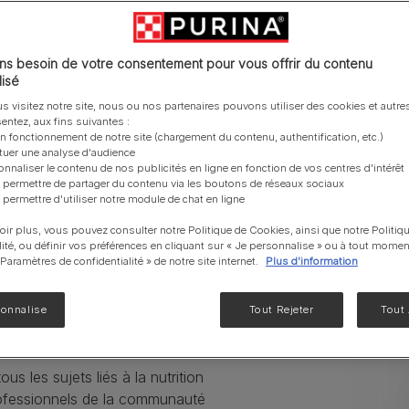
NF Renal Function
Liveclear®
s besoin de votre consentement pour vous offrir du contenu
EN Gastrointestinal
isé
UR santé Urinaire
s visitez notre site, nous ou nos partenaires pouvons utiliser des cookies et autres
entez, aux fins suivantes :
Voir notre gamme de produits pour chats
on fonctionnement de notre site (chargement du contenu, authentification, etc.)
ctuer une analyse d'audience
onnaliser le contenu de nos publicités en ligne en fonction de vos centres d'intérêt
 permettre de partager du contenu via les boutons de réseaux sociaux
 permettre d'utiliser notre module de chat en ligne
oir plus, vous pouvez consulter notre Politique de Cookies, ainsi que notre Politiq
lité, ou définir vos préférences en cliquant sur « Je personnalise » ou à tout momen
« Paramètres de confidentialité » de notre site internet.
Plus d'information
sonnalise
Tout Rejeter
Tout
 Vet Center
s les sujets liés à la nutrition
ofessionnels de la communauté