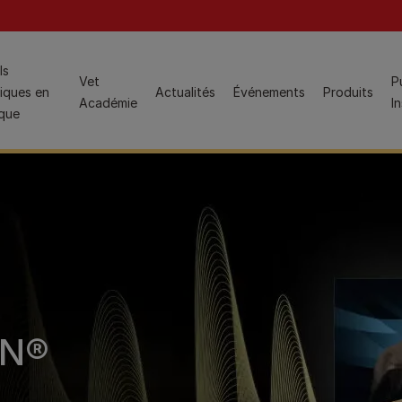
ion
ls
Vet
P
iques en
Actualités
Événements
Produits
Études de cas
Académie
I
ique
Populaire pour les ASV :
Gestion du poids
Aliments pour chats
Dermatologie
PRO PLAN® Veterinary Diets™, aliments diététiques et
Santé urinaire
produits associés
Voir tout
PRO PLAN®, aliments physiologiques
Produits spécialisés
Populaire pour les étudiants vétérinaires :
 GI
Hydra Care
Programme des jeunes vétérinaires
FortiFlora Plus
Hairball Care