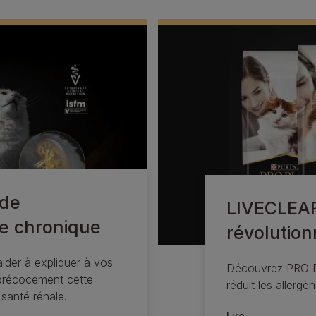
 de
LIVECLEAR
le chronique
révolution
ider à expliquer à vos
Découvrez PRO P
 précocement cette
réduit les allergè
 santé rénale.
Lire