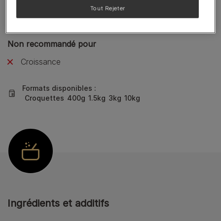
Tout Rejeter
Maintien en bonne santé
Non recommandé pour
Croissance
Formats disponibles :
Croquettes
400g
1.5kg
3kg
10kg
Ingrédients et additifs