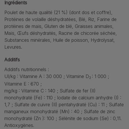
Ingrédients
Poulet de haute qualité (21 %) (dont dos et coffre),
Protéines de volaille déshydratées, Blé, Riz, Farine de
protéines de maïs, Gluten de blé, Graisses animales,
Maïs, Œufs déshydratés, Racine de chicorée séchée,
Substances minérales, Huile de poisson, Hydrolysat,
Levures.
Additifs
Additifs nutritionnels :
UI/kg : Vitamine A : 30 000 ; Vitamine D
: 1 000 ;
3
Vitamine E : 670 ;
mg/kg : Vitamine C : 140 ; Sulfate de fer (II)
monohydraté (Fe) : 110 ; Iodate de calcium anhydre (I) :
1,7 ; Sulfate de cuivre (II) pentahydraté (Cu) : 11 ; Sulfate
manganeux monohydraté (Mn) : 40 ; Sulfate de zinc
monohydraté (Zn ): 100 ; Sélénite de sodium (Se) : 0,11.
Antioxygènes.