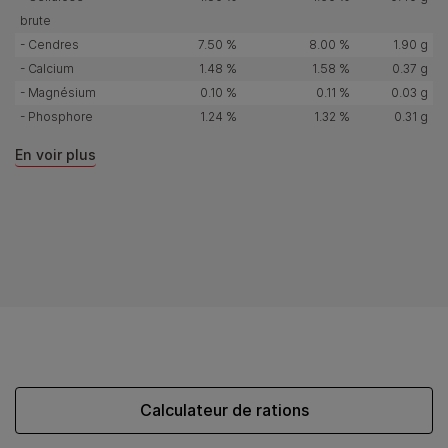
brute
- Cendres
7.50 %
8.00 %
1.90 g
- Calcium
1.48 %
1.58 %
0.37 g
- Magnésium
0.10 %
0.11 %
0.03 g
- Phosphore
1.24 %
1.32 %
0.31 g
En voir plus
Calculateur de rations