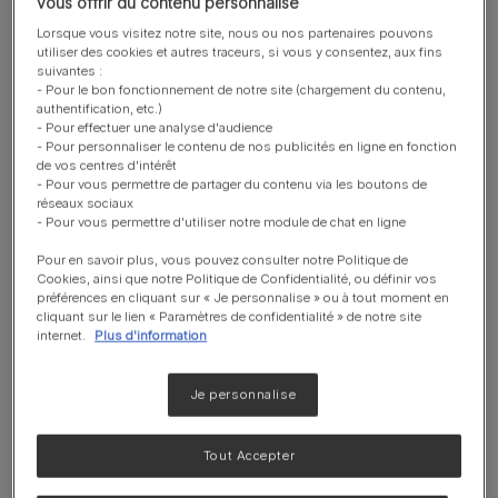
vous offrir du contenu personnalisé
paramètres oxydatifs observé après
Lorsque vous visitez notre site, nous ou nos partenaires pouvons
6 semaines*
utiliser des cookies et autres traceurs, si vous y consentez, aux fins
suivantes :
*Recherches internes sur Purina,
- Pour le bon fonctionnement de notre site (chargement du contenu,
2006. Effets d'un mélange de
authentification, etc.)
- Pour effectuer une analyse d'audience
nutriments sur les paramètres de
- Pour personnaliser le contenu de nos publicités en ligne en fonction
santé rénale chez 40 chats pendant 3
de vos centres d'intérêt
mois.
- Pour vous permettre de partager du contenu via les boutons de
réseaux sociaux
- Pour vous permettre d'utiliser notre module de chat en ligne
Soutient un système immunitaire fort
Pour en savoir plus, vous pouvez consulter notre Politique de
grâce à des niveaux élevés de
Cookies, ainsi que notre Politique de Confidentialité, ou définir vos
préférences en cliquant sur « Je personnalise » ou à tout moment en
vitamines et d'antioxydants
cliquant sur le lien « Paramètres de confidentialité » de notre site
internet.
Plus d'information
Avec un taux élevé de protéines et
des minéraux équilibrés pour
Je personnalise
maintenir des articulations saines et
une bonne mobilité
Tout Accepter
Recommandé pour