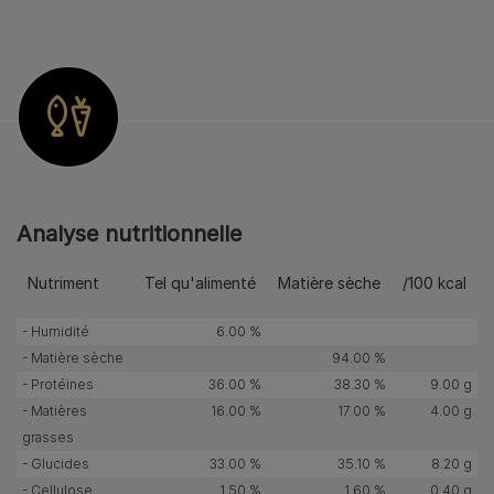
Analyse nutritionnelle
Nutriment
Tel qu'alimenté
Matière sèche
/100 kcal
- Humidité
6.00 %
- Matière sèche
94.00 %
- Protéines
36.00 %
38.30 %
9.00 g
- Matières
16.00 %
17.00 %
4.00 g
grasses
- Glucides
33.00 %
35.10 %
8.20 g
- Cellulose
1.50 %
1.60 %
0.40 g