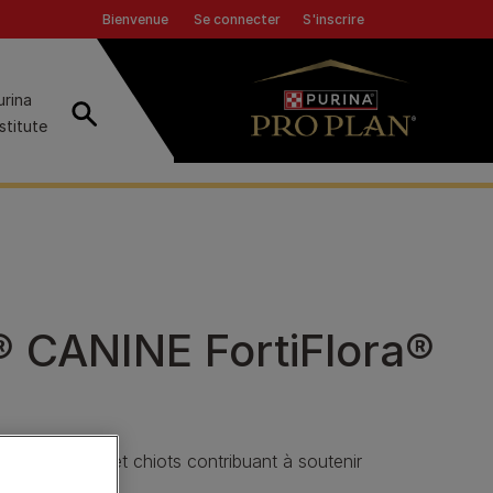
Header top
Se connecter
S'inscrire
Bienvenue
urina
Recherche
nstitute
CANINE FortiFlora®
iens adultes et chiots contribuant à soutenir