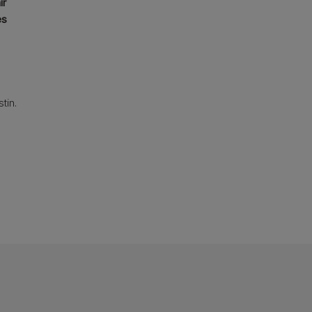
ir
es
tin.