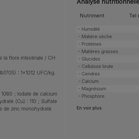
Analyse nutritionnell
Nutriment
Tel 
- Humidité
- Matière sèche
- Protéines
- Matières grasses
 la flore intestinale / CH
- Glucides
- Cellulose brute
b1705) : 1x1012 UFC/kg.
- Cendres
- Calcium
- Magnésium
: 1080 ; Iodate de calcium
- Phosphore
ydraté (Cu) : 110 ; Sulfate
En voir plus
e de zinc monohydraté