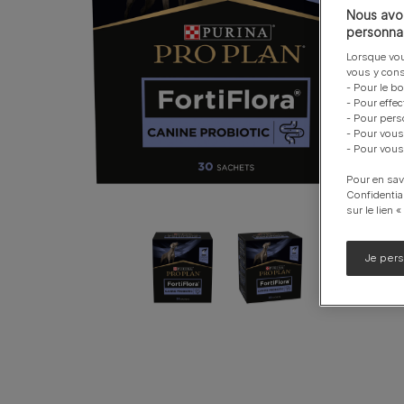
Nous avon
Calming Care
personnal
UR santé Urinaire
Lorsque vou
vous y cons
Voir notre gamme de produits pour chiens
- Pour le b
- Pour effe
- Pour pers
- Pour vous
- Pour vous
Pour en sav
Confidentia
sur le lien 
Je per