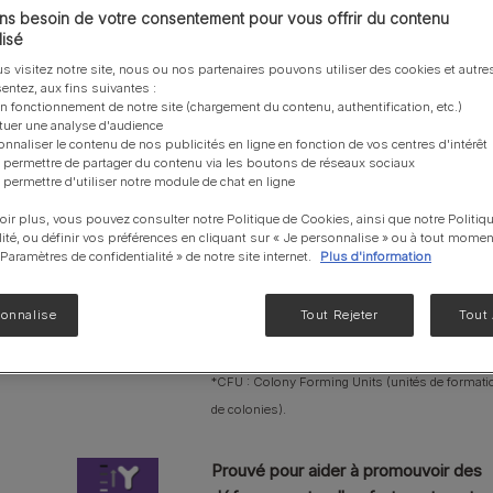
s besoin de votre consentement pour vous offrir du contenu
NF Renal Function
isé
Liveclear®
Contient des bactéries lactiques
s visitez notre site, nous ou nos partenaires pouvons utiliser des cookies et autres
EN Gastrointestinal
entez, aux fins suivantes :
vivantes qui aide à soutenir l'équilibr
on fonctionnement de notre site (chargement du contenu, authentification, etc.)
le bien-être intestinal
UR santé Urinaire
ctuer une analyse d'audience
Contient un niveau garanti d'une sou
onnaliser le contenu de nos publicités en ligne en fonction de vos centres d'intérêt
Voir notre gamme de produits pour chats
 permettre de partager du contenu via les boutons de réseaux sociaux
exclusive microencapsulée de
 permettre d'utiliser notre module de chat en ligne
probiotique viable (SF6) (5 x 108
oir plus, vous pouvez consulter notre Politique de Cookies, ainsi que notre Politiq
CFU*/g). Le processus de
lité, ou définir vos préférences en cliquant sur « Je personnalise » ou à tout momen
microencapsulation améliore la stabili
« Paramètres de confidentialité » de notre site internet.
Plus d'information
garantissant les niveaux de bactéries
bénéfiques vivantes qui pénètrent da
sonnalise
Tout Rejeter
Tout
le tractus gastro-intestinal (GI).
*CFU : Colony Forming Units (unités de formati
de colonies).
Prouvé pour aider à promouvoir des