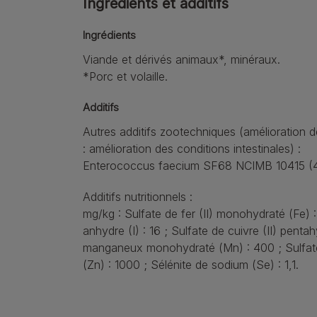
Ingrédients et additifs
Ingrédients
Viande et dérivés animaux*, minéraux.
*Porc et volaille.
Additifs
Autres additifs zootechniques (amélioration de
: amélioration des conditions intestinales) :
Enterococcus faecium SF68 NCIMB 10415 (4
Additifs nutritionnels :
mg/kg : Sulfate de fer (II) monohydraté (Fe) 
anhydre (I) : 16 ; Sulfate de cuivre (II) pentah
manganeux monohydraté (Mn) : 400 ; Sulfat
(Zn) : 1000 ; Sélénite de sodium (Se) : 1,1.