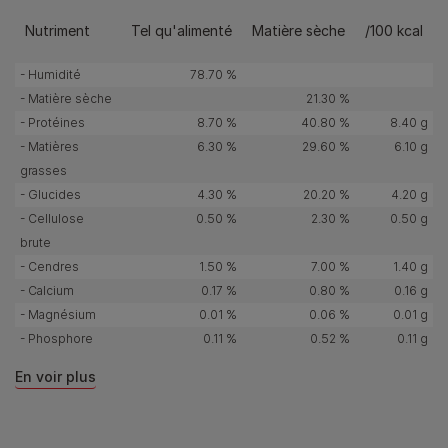
Nutriment
Tel qu'alimenté
Matière sèche
/100 kcal
- Humidité
78.70 %
- Matière sèche
21.30 %
- Protéines
8.70 %
40.80 %
8.40 g
- Matières
6.30 %
29.60 %
6.10 g
grasses
- Glucides
4.30 %
20.20 %
4.20 g
- Cellulose
0.50 %
2.30 %
0.50 g
brute
- Cendres
1.50 %
7.00 %
1.40 g
- Calcium
0.17 %
0.80 %
0.16 g
- Magnésium
0.01 %
0.06 %
0.01 g
- Phosphore
0.11 %
0.52 %
0.11 g
En voir plus