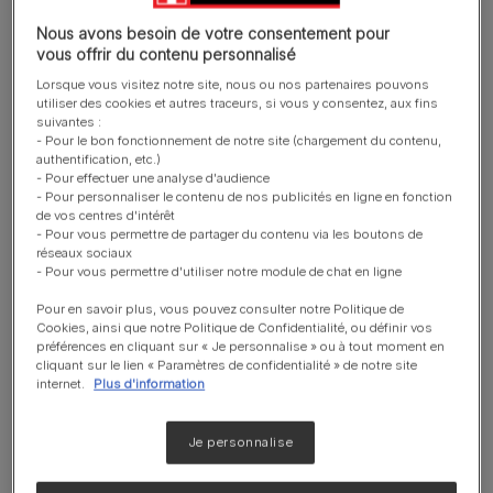
Nous avons besoin de votre consentement pour
vous offrir du contenu personnalisé
Lorsque vous visitez notre site, nous ou nos partenaires pouvons
Teneur modérée en protéines mais
utiliser des cookies et autres traceurs, si vous y consentez, aux fins
de qualité élevée
suivantes :
- Pour le bon fonctionnement de notre site (chargement du contenu,
pour soutenir la fonction rénale dès
authentification, etc.)
les premiers stades et aider à
- Pour effectuer une analyse d'audience
maintenir une masse musculaire
- Pour personnaliser le contenu de nos publicités en ligne en fonction
de vos centres d'intérêt
adéquate.
- Pour vous permettre de partager du contenu via les boutons de
réseaux sociaux
- Pour vous permettre d'utiliser notre module de chat en ligne
Concentration limitée en phosphore
Pour en savoir plus, vous pouvez consulter notre Politique de
dès les premiers stades
Cookies, ainsi que notre Politique de Confidentialité, ou définir vos
pour aider à ralentir la progression de
préférences en cliquant sur « Je personnalise » ou à tout moment en
cliquant sur le lien « Paramètres de confidentialité » de notre site
l’insuffisance rénale chronique.
internet.
Plus d'information
Formulé pour le soutien rénal
Je personnalise
Avec une teneur réduite en phosphore
et avec des acides gras Oméga 3, du