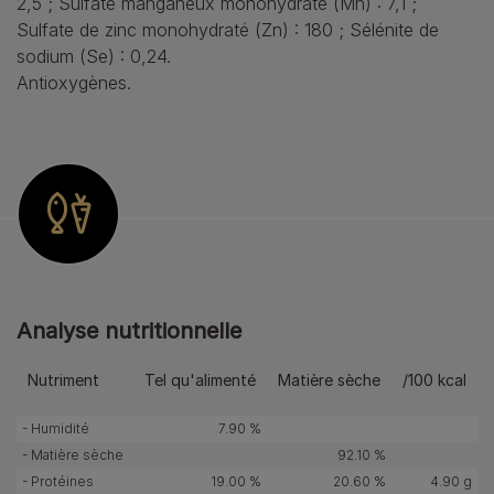
2,5 ; Sulfate manganeux monohydraté (Mn) : 7,1 ;
Sulfate de zinc monohydraté (Zn) : 180 ; Sélénite de
sodium (Se) : 0,24.
Antioxygènes.
Analyse nutritionnelle
Nutriment
Tel qu'alimenté
Matière sèche
/100 kcal
- Humidité
7.90 %
- Matière sèche
92.10 %
- Protéines
19.00 %
20.60 %
4.90 g