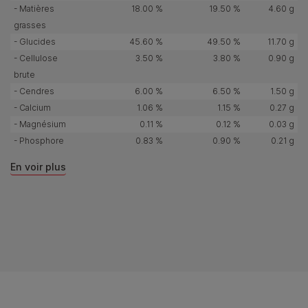
- Matières
18.00 %
19.50 %
4.60 g
grasses
- Glucides
45.60 %
49.50 %
11.70 g
- Cellulose
3.50 %
3.80 %
0.90 g
brute
- Cendres
6.00 %
6.50 %
1.50 g
- Calcium
1.06 %
1.15 %
0.27 g
- Magnésium
0.11 %
0.12 %
0.03 g
- Phosphore
0.83 %
0.90 %
0.21 g
En voir plus