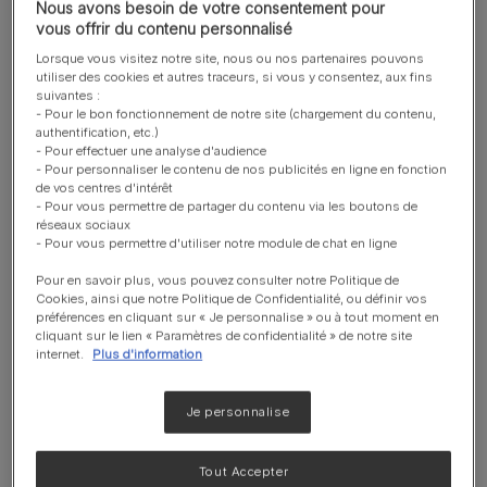
Nous avons besoin de votre consentement pour
vous offrir du contenu personnalisé
Sources de protéines sélectionnées
Lorsque vous visitez notre site, nous ou nos partenaires pouvons
pour aider à réduire l’accumulation de
utiliser des cookies et autres traceurs, si vous y consentez, aux fins
toxines et à maintenir la fonction
suivantes :
hépatique.
- Pour le bon fonctionnement de notre site (chargement du contenu,
authentification, etc.)
- Pour effectuer une analyse d'audience
- Pour personnaliser le contenu de nos publicités en ligne en fonction
Teneur réduite en cuivre
de vos centres d'intérêt
pour réduire l’accumulation hépatique
- Pour vous permettre de partager du contenu via les boutons de
réseaux sociaux
en cuivre.
- Pour vous permettre d'utiliser notre module de chat en ligne
Pour en savoir plus, vous pouvez consulter notre Politique de
Haute concentration en énergie
Cookies, ainsi que notre Politique de Confidentialité, ou définir vos
préférences en cliquant sur « Je personnalise » ou à tout moment en
pour aider à maintenir une balance
cliquant sur le lien « Paramètres de confidentialité » de notre site
énergétique positive.
internet.
Plus d'information
Je personnalise
Recommandé pour
Insuffisance du foie
Tout Accepter