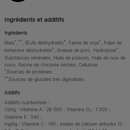
Ingrédients et additifs
Ingrédients
*
**
*
*
Maïs
,
, Œufs déshydratés
, Farine de soja
, Pulpe de
*
*
betterave déshydratée
, Graisse de porc, Hydrolysat
,
Substances minérales, Huile de poisson, Huile de noix de
coco, Racine de chicorée séchée, Cellulose.
*
Sources de protéines.
**
Sources de glucides très digestibles.
Additifs
Additifs nutritionnels :
UI/kg : Vitamine A : 26 000 ; Vitamine D
: 1 300 ;
3
Vitamine E : 540 ;
mg/kg : Vitamine C : 140 ; Iodate de calcium anhydre (I) :