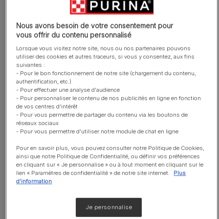
Nous avons besoin de votre consentement pour
vous offrir du contenu personnalisé
Teneur réduite en protéines mais de
Lorsque vous visitez notre site, nous ou nos partenaires pouvons
qualité élevée
utiliser des cookies et autres traceurs, si vous y consentez, aux fins
pour aider à minimiser la perte
suivantes :
- Pour le bon fonctionnement de notre site (chargement du contenu,
musculaire et la formation de toxines
authentification, etc.)
et faible teneur en phosphore pour
- Pour effectuer une analyse d'audience
- Pour personnaliser le contenu de nos publicités en ligne en fonction
aider à ralentir la progression de
de vos centres d'intérêt
l’insuffisance rénale chronique.
- Pour vous permettre de partager du contenu via les boutons de
réseaux sociaux
- Pour vous permettre d'utiliser notre module de chat en ligne
Concentration accrue d'acides gras
Pour en savoir plus, vous pouvez consulter notre Politique de Cookies,
Oméga 3
ainsi que notre Politique de Confidentialité, ou définir vos préférences
Avec de l'EPA et du DHA pour aider à
en cliquant sur « Je personnalise » ou à tout moment en cliquant sur le
lien « Paramètres de confidentialité » de notre site internet.
Plus
soutenir les reins sur les stades
d'information
avancés de l’insuffisance rénale.
Je personnalise
Goût appétent