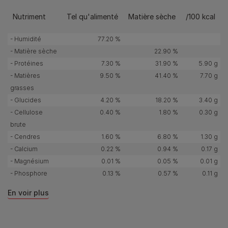
Nutriment
Tel qu'alimenté
Matière sèche
/100 kcal
- Humidité
77.20 %
- Matière sèche
22.90 %
- Protéines
7.30 %
31.90 %
5.90 g
- Matières
9.50 %
41.40 %
7.70 g
grasses
- Glucides
4.20 %
18.20 %
3.40 g
- Cellulose
0.40 %
1.80 %
0.30 g
brute
- Cendres
1.60 %
6.80 %
1.30 g
- Calcium
0.22 %
0.94 %
0.17 g
- Magnésium
0.01 %
0.05 %
0.01 g
- Phosphore
0.13 %
0.57 %
0.11 g
En voir plus