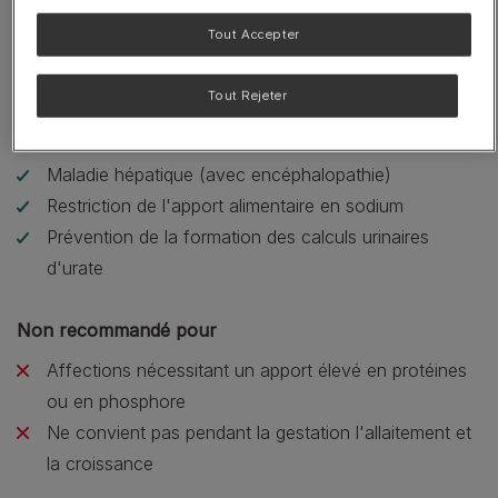
pour satisfaire les chats avec un
Tout Accepter
appétit réduit.
Tout Rejeter
Recommandé pour
Maladie hépatique (avec encéphalopathie)
Restriction de l'apport alimentaire en sodium
Prévention de la formation des calculs urinaires
d'urate
Non recommandé pour
Affections nécessitant un apport élevé en protéines
ou en phosphore
Ne convient pas pendant la gestation l'allaitement et
la croissance