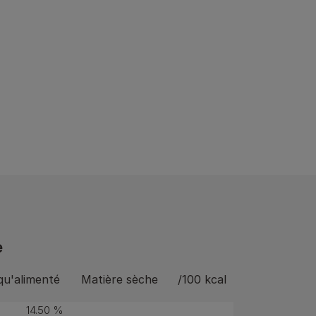
e
qu'alimenté
Matière sèche
/100 kcal
14.50 %