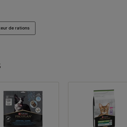
teur de rations
s