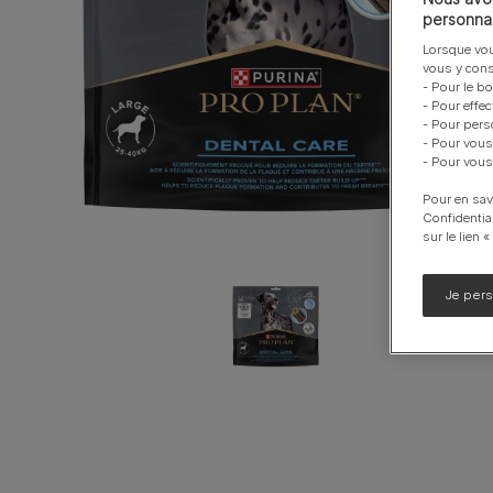
personnal
Calming Care
Lorsque vou
UR santé Urinaire
vous y cons
- Pour le b
Voir notre gamme de produits pour chiens
- Pour effe
- Pour pers
- Pour vous
- Pour vous
Pour en sav
Confidentia
sur le lien 
Je per