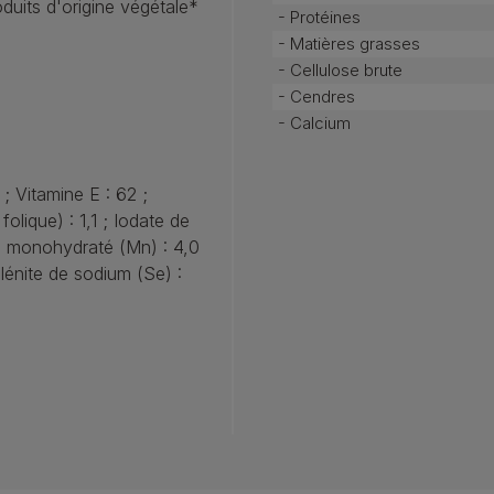
oduits d'origine végétale*
- Protéines
- Matières grasses
- Cellulose brute
- Cendres
- Calcium
; Vitamine E : 62 ;
olique) : 1,1 ; Iodate de
ux monohydraté (Mn) : 4,0
lénite de sodium (Se) :