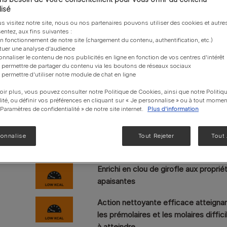
certification VOHC® pour son efficacité sur le contrôl
isé
NF Renal Function
unique et à sa texture alvéolée spécifique, il atteint mê
s visitez notre site, nous ou nos partenaires pouvons utiliser des cookies et autres
Liveclear®
entez, aux fins suivantes :
vulnérables à la formation de la plaque et du tartre. C
EN Gastrointestinal
on fonctionnement de notre site (chargement du contenu, authentification, etc.)
girofle, un ingrédient naturel fréquemment utilisé en de
ctuer une analyse d'audience
UR santé Urinaire
antibactériennes, pour une friandise savoureuse, qui e
onnaliser le contenu de nos publicités en ligne en fonction de vos centres d'intérêt
 permettre de partager du contenu via les boutons de réseaux sociaux
du tartre.
Voir notre gamme de produits pour chats
 permettre d'utiliser notre module de chat en ligne
oir plus, vous pouvez consulter notre Politique de Cookies, ainsi que notre Politiq
lité, ou définir vos préférences en cliquant sur « Je personnalise » ou à tout momen
Réduction de l’accumulation de tartr
« Paramètres de confidentialité » de notre site internet.
Plus d'information
soins dentaires
Formulé pour réduire l'accumulation 
sonnalise
Tout Rejeter
Tout
tartre et favoriser l'hygiène dentaire.
Enrichi en clou de girofle aux proprié
apaisantes
Action nettoyante efficace atteigna
les prémolaires et les molaires diffici
à atteindre