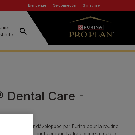
Header top
Se connecter
S'inscrire
Bienvenue
urina
Recherche
nstitute
Dental Care -
ntaire à mâcher développée par Purina pour la routine
eulement un bâtonnet par jour. Notre gamme a reçu la