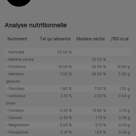
Analyse nutritionnelle
Nutriment
Tel qu'alimenté
Matière sèche
/100 kcal
- Humidité
75.00 %
- Matière sèche
25.00 %
- Protéines
13.00 %
52.00 %
10.90 g
- Matières
7.00 %
28.00 %
5.90 g
grasses
- Glucides
1.80 %
7.00 %
1.50 g
- Cellulose
0.10 %
0.20 %
0.04 g
brute
- Cendres
3.20 %
12.80 %
2.70 g
- Calcium
0.43 %
1.73 %
0.36 g
- Magnésium
0.03 %
0.13 %
0.03 g
- Phosphore
0.41 %
1.64 %
0.34 g