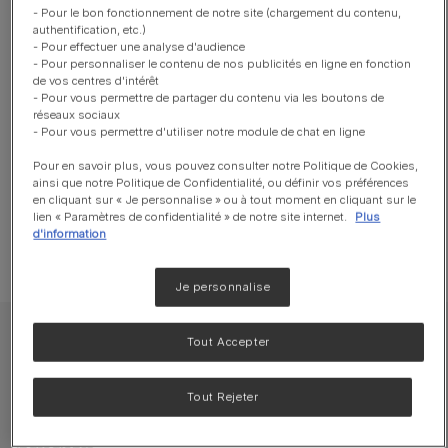
sélectionnés
- Pour le bon fonctionnement de notre site (chargement du contenu,
authentification, etc.)
- Pour effectuer une analyse d'audience
- Pour personnaliser le contenu de nos publicités en ligne en fonction
Recommandé pour
de vos centres d'intérêt
- Pour vous permettre de partager du contenu via les boutons de
Croissance
réseaux sociaux
- Pour vous permettre d'utiliser notre module de chat en ligne
Maintien en bonne santé
Pour en savoir plus, vous pouvez consulter notre Politique de Cookies,
ainsi que notre Politique de Confidentialité, ou définir vos préférences
Formats disponibles :
Boîte
85g
en cliquant sur « Je personnalise » ou à tout moment en cliquant sur le
lien « Paramètres de confidentialité » de notre site internet.
Plus
d'information
Je personnalise
Tout Accepter
Tout Rejeter
Ingrédients et additifs