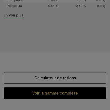
- Potassium
0.64 %
0.69 %
0.17 g
En voir plus
Calculateur de rations
Voir la gamme complète