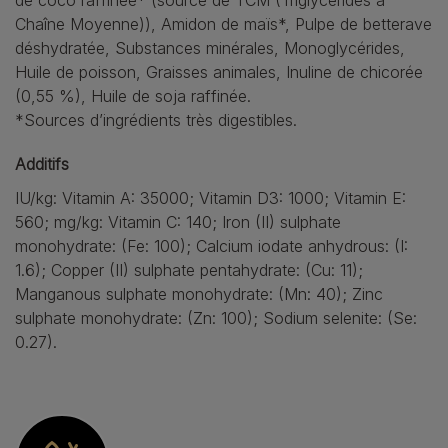
de coco raffinée* (source de TCM (Triglycérides à
Chaîne Moyenne)), Amidon de maïs*, Pulpe de betterave
déshydratée, Substances minérales, Monoglycérides,
Huile de poisson, Graisses animales, Inuline de chicorée
(0,55 %), Huile de soja raffinée.
*Sources d’ingrédients très digestibles.
Additifs
IU/kg: Vitamin A: 35000; Vitamin D3: 1000; Vitamin E:
560; mg/kg: Vitamin C: 140; Iron (II) sulphate
monohydrate: (Fe: 100); Calcium iodate anhydrous: (I:
1.6); Copper (II) sulphate pentahydrate: (Cu: 11);
Manganous sulphate monohydrate: (Mn: 40); Zinc
sulphate monohydrate: (Zn: 100); Sodium selenite: (Se:
0.27).