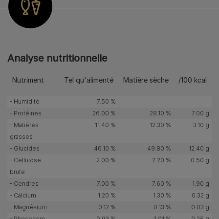
Analyse nutritionnelle
Nutriment
Tel qu'alimenté
Matière sèche
/100 kcal
- Humidité
7.50 %
- Protéines
26.00 %
28.10 %
7.00 g
- Matières
11.40 %
12.30 %
3.10 g
grasses
- Glucides
46.10 %
49.80 %
12.40 g
- Cellulose
2.00 %
2.20 %
0.50 g
brute
- Cendres
7.00 %
7.60 %
1.90 g
- Calcium
1.20 %
1.30 %
0.32 g
- Magnésium
0.12 %
0.13 %
0.03 g
- Phosphore
0.93 %
1.01 %
0.25 g