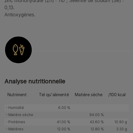
zinc monohydraté (Zn) : 110 ; Sélénite de sodium (Se) :
0,13.
Antioxygènes.
Analyse nutritionnelle
Nutriment
Tel qu'alimenté
Matière sèche
/100 kcal
- Humidité
6.00 %
- Matière sèche
94.00 %
- Protéines
41.00 %
43.60 %
10.90 g
- Matières
12.00 %
12.80 %
3.20 g