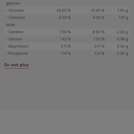
grasses
- Glucides
29.50 %
31.40 %
7.90 g
- Cellulose
4.00 %
4.30 %
1.10 g
brute
- Cendres
7.50 %
8.00 %
2.00 g
- Calcium
1.43 %
1.52 %
0.38 g
- Magnésium
0.11 %
0.11 %
0.03 g
- Phosphore
1.14 %
1.21 %
0.30 g
En voir plus