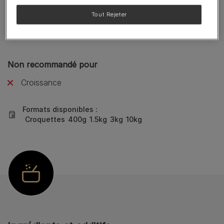
Recommandé pour
Tout Rejeter
Maintien en bonne santé
Stérilisé
Non recommandé pour
Croissance
Formats disponibles :
Croquettes
400g
1.5kg
3kg
10kg