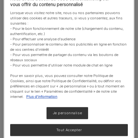
favoriser la santé des reins grâce à
vous offrir du contenu personnalisé
un changement positif des
Lorsque vous visitez notre site, nous ou nos partenaires pouvons
paramètres oxydatifs observé après
utiliser des cookies et autres traceurs, si vous y consentez, aux fins
suivantes :
6 semaines*
- Pour le bon fonctionnement de notre site (chargement du contenu,
*Recherches internes sur Purina,
authentification, etc.)
- Pour effectuer une analyse d'audience
2006. Effets d'un mélange de
- Pour personnaliser le contenu de nos publicités en ligne en fonction
nutriments sur les paramètres de
de vos centres d'intérêt
santé rénale chez 40 chats pendant 3
- Pour vous permettre de partager du contenu via les boutons de
réseaux sociaux
mois.
- Pour vous permettre d'utiliser notre module de chat en ligne
Pour en savoir plus, vous pouvez consulter notre Politique de
Formulé pour les chats stérilisés pour
Cookies, ainsi que notre Politique de Confidentialité, ou définir vos
préférences en cliquant sur « Je personnalise » ou à tout moment en
maintenir la santé urinaire et le poids
cliquant sur le lien « Paramètres de confidentialité » de notre site
corporel idéal
internet.
Plus d'information
Aide à protéger les dents contre la
Je personnalise
plaque dentaire et l'accumulation de
tartre
Tout Accepter