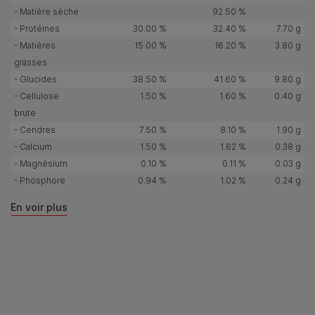
- Matière sèche
92.50 %
- Protéines
30.00 %
32.40 %
7.70 g
- Matières
15.00 %
16.20 %
3.80 g
grasses
- Glucides
38.50 %
41.60 %
9.80 g
- Cellulose
1.50 %
1.60 %
0.40 g
brute
- Cendres
7.50 %
8.10 %
1.90 g
- Calcium
1.50 %
1.62 %
0.38 g
- Magnésium
0.10 %
0.11 %
0.03 g
- Phosphore
0.94 %
1.02 %
0.24 g
En voir plus