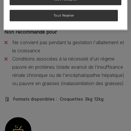
Fonction cérébrale
Déclin cognitif lié à l'âge
Tout Rejeter
Non recommandé pour
Ne convient pas pendant la gestation l'allaitement et
la croissance
Conditions associées à la nécessité d'un régime
pauvre en protéines (stade avancé de l'insuffisance
rénale chronique ou de l'encéphalopathie hépatique)
ou pauvre en graisses (malassimilation des graisses)
Formats disponibles :
Croquettes
3kg
12kg