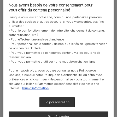
Nous avons besoin de votre consentement pour
Formulé avec des TCM et des
vous offrir du contenu personnalisé
nutriments neuroprotecteurs, à
Lorsque vous visitez notre site, nous ou nos partenaires pouvons
l'efficacité cliniquement prouvée pour
utiliser des cookies et autres traceurs, si vous y consentez, aux fins
aider à améliorer la fonction cérébrale.
suivantes :
- Pour le bon fonctionnement de notre site (chargement du contenu,
authentification, etc.)
- Pour effectuer une analyse d'audience
Fonction cognitive
- Pour personnaliser le contenu de nos publicités en ligne en fonction
Formulé pour aider à soutenir la
de vos centres d'intérêt
fonction cognitive chez le chien
- Pour vous permettre de partager du contenu via les boutons de
réseaux sociaux
senior. Résultats visibles en 30 jours.
- Pour vous permettre d'utiliser notre module de chat en ligne
Pour en savoir plus, vous pouvez consulter notre Politique de
Contien des TCM
Cookies, ainsi que notre Politique de Confidentialité, ou définir vos
préférences en cliquant sur « Je personnalise » ou à tout moment en
Régime cétogène apportant au
cliquant sur le lien « Paramètres de confidentialité » de notre site
cerveau une source alternative
internet.
Plus d'information
d'énergie.
Je personnalise
Recommandé pour
Tout Accepter