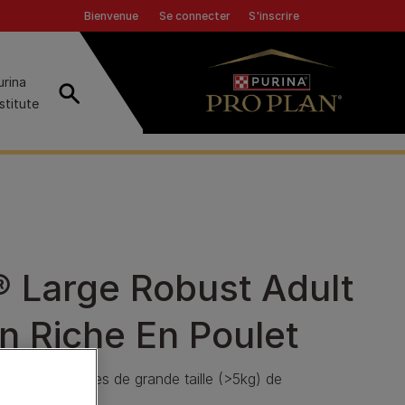
Header top
Se connecter
S'inscrire
Bienvenue
urina
Recherche
nstitute
Large Robust Adult
n Riche En Poulet
 chiens adultes de grande taille (>5kg) de