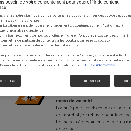
s besoin de votre consentement pour vous offrir du contenu
NF Renal Function
isé
Liveclear®
s visitez notre site, nous ou nos partenaires pouvons utiliser des cookies et autres
Absorption supérieure des nutriment
entez, aux fins suivantes :
EN Gastrointestinal
Absorption supérieure des nutriments
on fonctionnement de notre site (chargement du contenu, authentification, etc.)
ctuer une analyse d'audience
pour satisfaire les besoins de votre
UR santé Urinaire
onnaliser le contenu de nos publicités en ligne en fonction de vos centres d'intérêt
chien.
 permettre de partager du contenu via les boutons de réseaux sociaux
Voir notre gamme de produits pour chats
 permettre d'utiliser notre module de chat en ligne
Gardez le manteau de votre chien
oir plus, vous pouvez consulter notre Politique de Cookies, ainsi que notre Politiq
lité, ou définir vos préférences en cliquant sur « Je personnalise » ou à tout momen
magnifiquement brillant
« Paramètres de confidentialité » de notre site internet.
Plus d'information
Aide à garder le pelage de votre chie
brillant des racines jusqu’aux pointes.
sonnalise
Tout Rejeter
Tout
Soutenir des articulations saines et 
mode de vie actif
Formulé pour les chiens de grande tai
de morphotype robuste pour favoriser
bonne santé des articulations et un 
de vie actif.