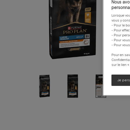
Nous avon
Calming Care
personnal
UR santé Urinaire
Lorsque vou
vous y cons
- Pour le b
Voir notre gamme de produits pour chiens
- Pour effe
- Pour pers
- Pour vous
- Pour vous
Pour en sav
Confidentia
sur le lien 
Je per