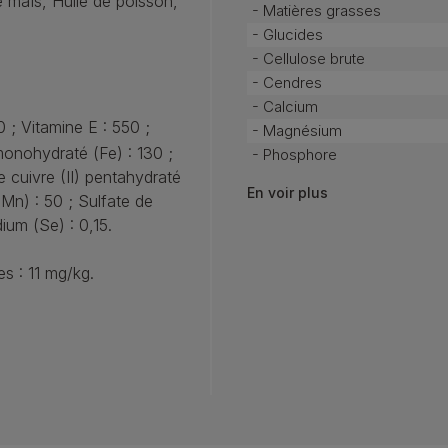
e maïs, Huile de poisson,
- Matières grasses
- Glucides
- Cellulose brute
- Cendres
- Calcium
0 ; Vitamine E : 550 ;
- Magnésium
 monohydraté (Fe) : 130 ;
- Phosphore
e cuivre (II) pentahydraté
En voir plus
Mn) : 50 ; Sulfate de
ium (Se) : 0,15.
es : 11 mg/kg.