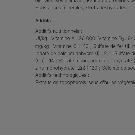
blé, Graisses animales, Farine de protéines d
Substances minérales, Œufs déshydratés.
Additifs
Additifs nutritionnels :
UI/kg : Vitamine A : 26 000 Vitamine D
: 84
3
mg/kg : Vitamine C : 140 ; Sulfate de fer (II)
Iodate de calcium anhydre (I) : 2,1 ; Sulfate d
(Cu) : 14 ; Sulfate manganeux monohydraté (
zinc monohydraté (Zn) : 120 ; Sélénite de sod
Additifs technologiques :
Extraits de tocophérols issus d'huiles végétal