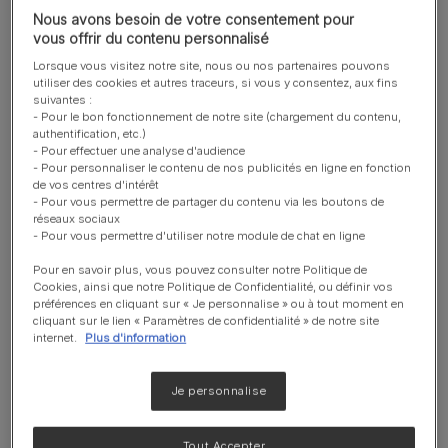
Nous avons besoin de votre consentement pour
vous offrir du contenu personnalisé
Lorsque vous visitez notre site, nous ou nos partenaires pouvons
utiliser des cookies et autres traceurs, si vous y consentez, aux fins
Soutenez une peau saine et un
suivantes :
- Pour le bon fonctionnement de notre site (chargement du contenu,
pelage brillant
authentification, etc.)
Cliniquement prouvé pour aider à
- Pour effectuer une analyse d'audience
maintenir une peau saine.
- Pour personnaliser le contenu de nos publicités en ligne en fonction
de vos centres d'intérêt
- Pour vous permettre de partager du contenu via les boutons de
réseaux sociaux
Soutenir une articulation saine
- Pour vous permettre d'utiliser notre module de chat en ligne
Accompagne le vieillissement et
Pour en savoir plus, vous pouvez consulter notre Politique de
maintient une mobilité saine grâce à
Cookies, ainsi que notre Politique de Confidentialité, ou définir vos
l'EPA (acide eicosapentaénoïque), un
préférences en cliquant sur « Je personnalise » ou à tout moment en
acide gras oméga-3.
cliquant sur le lien « Paramètres de confidentialité » de notre site
internet.
Plus d'information
Sources de protéines sélectionnées
Je personnalise
Sources de protéines sélectionnées
pour les chiens sensibles, formulé
Tout Accepter