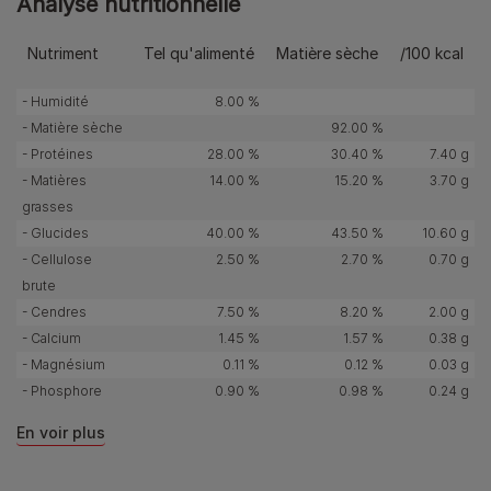
Analyse nutritionnelle
Nutriment
Tel qu'alimenté
Matière sèche
/100 kcal
- Humidité
8.00 %
- Matière sèche
92.00 %
- Protéines
28.00 %
30.40 %
7.40 g
- Matières
14.00 %
15.20 %
3.70 g
grasses
- Glucides
40.00 %
43.50 %
10.60 g
- Cellulose
2.50 %
2.70 %
0.70 g
brute
- Cendres
7.50 %
8.20 %
2.00 g
- Calcium
1.45 %
1.57 %
0.38 g
- Magnésium
0.11 %
0.12 %
0.03 g
- Phosphore
0.90 %
0.98 %
0.24 g
En voir plus