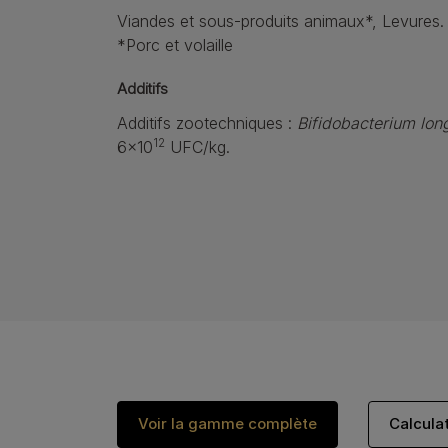
Viandes et sous-produits animaux*, Levures.
*Porc et volaille
Additifs
Additifs zootechniques :
Bifidobacterium lo
12
6x10
UFC/kg.
Voir la gamme complète
Calcula