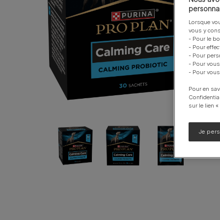
personnal
Calming Care
Lorsque vou
UR santé Urinaire
vous y cons
- Pour le b
Voir notre gamme de produits pour chiens
- Pour effe
- Pour pers
- Pour vous
- Pour vous
Pour en sav
Confidentia
sur le lien 
Je per