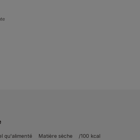
nte
e
el qu'alimenté
Matière sèche
/100 kcal