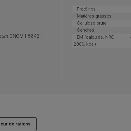
- Protéines
- Matières grasses
- Cellulose brute
- Cendres
ngum
CNCM I-5642 :
- EM (calculée, NRC
2006, kcal)
teur de rations