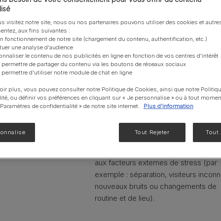
Aide à maintenir un comportement
isé
NF Renal Function
calme et à fournir une résilience fac
s visitez notre site, nous ou nos partenaires pouvons utiliser des cookies et autres
Liveclear®
aux facteurs de stress.
entez, aux fins suivantes :
Contient une souche de bactérie
EN Gastrointestinal
on fonctionnement de notre site (chargement du contenu, authentification, etc.)
ctuer une analyse d'audience
bénéfique,
Bifidobacterium longum
UR santé Urinaire
onnaliser le contenu de nos publicités en ligne en fonction de vos centres d'intérêt
BL999® (1x10⁹ UFC/sachet), démont
 permettre de partager du contenu via les boutons de réseaux sociaux
Voir notre gamme de produits pour chats
 permettre d'utiliser notre module de chat en ligne
pour aider les chiens à maintenir un
comportement calme et à mieux résis
oir plus, vous pouvez consulter notre Politique de Cookies, ainsi que notre Politiq
aux facteurs de stress.
lité, ou définir vos préférences en cliquant sur « Je personnalise » ou à tout momen
« Paramètres de confidentialité » de notre site internet.
Plus d'information
Prouvé pour aider les chiens à faire 
sonnalise
Tout Rejeter
Tout
aux facteurs de stress externes.
Prouvé pour aider les chiens à faire f
aux facteurs externes de stress (par
exemple : séparation, visiteurs inconn
nouveaux bruits ou changements de
routine et de lieu).