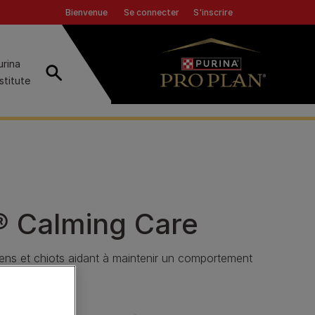
Header top
Se connecter
S'inscrire
Bienvenue
urina
Recherche
nstitute
 Calming Care
iens et chiots aidant à maintenir un comportement
s.